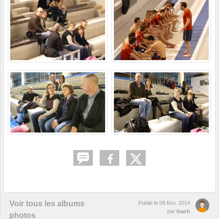
Voir tous les albums
Publié le
09 févr. 2014
par
Isach
photos