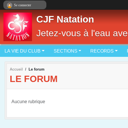
Panneau de gestion des cookies
Se connecter
CJF Natation
Jetez-vous à l'eau ave
LA VIE DU CLUB
SECTIONS
RECORDS
Accueil
Le forum
LE FORUM
Aucune rubrique