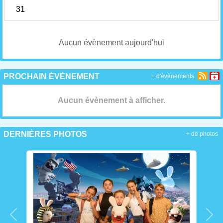
31
Aucun évènement aujourd'hui
PROCHAIN ÉVÈNEMENT
+ d'évènements
Aucun évènement à afficher.
DERNIÈRES PHOTOS
+ de photos
Précedent
Sui