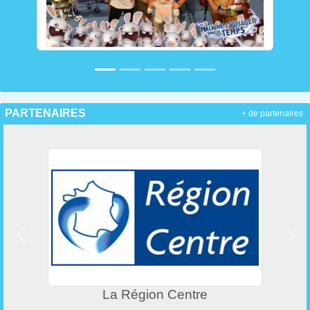
PARTENAIRES
+ de partenaires
Précedent
Suiv
La Région Centre