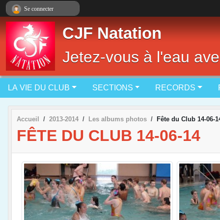
Panneau de gestion des cookies
Se connecter
CJF Natation
Jetez-vous à l'eau ave
LA VIE DU CLUB
SECTIONS
RECORDS
Accueil
2013-2014
Les albums photos
Fête du Club 14-06-1
FÊTE DU CLUB 14-06-14