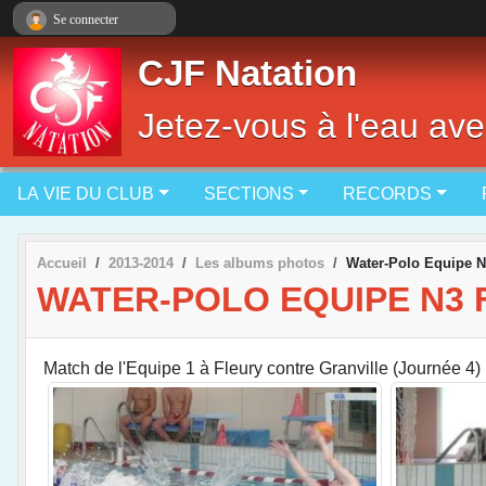
Panneau de gestion des cookies
Se connecter
CJF Natation
Jetez-vous à l'eau ave
LA VIE DU CLUB
SECTIONS
RECORDS
Accueil
2013-2014
Les albums photos
Water-Polo Equipe N
WATER-POLO EQUIPE N3 
Match de l'Equipe 1 à Fleury contre Granville (Journée 4)