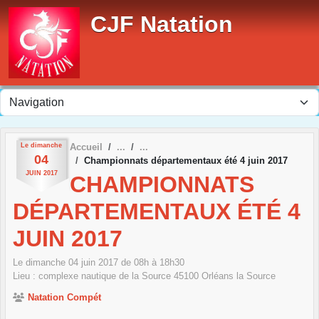
Panneau de gestion des cookies
CJF Natation
Le
dimanche
Accueil
04
Championnats départementaux été 4 juin 2017
JUIN
2017
CHAMPIONNATS
DÉPARTEMENTAUX ÉTÉ 4
JUIN 2017
Le
dimanche
04
juin
2017
de 08h à 18h30
Lieu :
complexe nautique de la Source
45100
Orléans la Source
Natation Compét