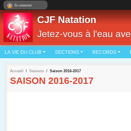
Panneau de gestion des cookies
Se connecter
CJF Natation
Jetez-vous à l'eau ave
LA VIE DU CLUB
SECTIONS
RECORDS
Accueil
Saisons
Saison 2016-2017
SAISON 2016-2017