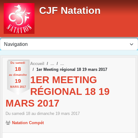
Panneau de gestion des cookies
CJF Natation
Du
samedi
Accueil
18
1er Meeting régional 18 19 mars 2017
au
dimanche
1ER MEETING
19
MARS
2017
RÉGIONAL 18 19
MARS 2017
Du
samedi
18
au
dimanche
19
mars
2017
Natation Compét