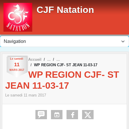
Panneau de gestion des cookies
CJF Natation
Le
samedi
Accueil
11
WP REGION CJF- ST JEAN 11-03-17
MARS
2017
WP REGION CJF- ST
JEAN 11-03-17
Le
samedi
11
mars
2017