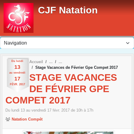
Panneau de gestion des cookies
CJF Natation
Du
lundi
Accueil
13
Stage Vacances de Février Gpe Compet 2017
au
vendredi
STAGE VACANCES
17
FÉVR.
2017
DE FÉVRIER GPE
COMPET 2017
Du
lundi
13
au
vendredi
17
févr.
2017
de 10h à 17h
Natation Compét