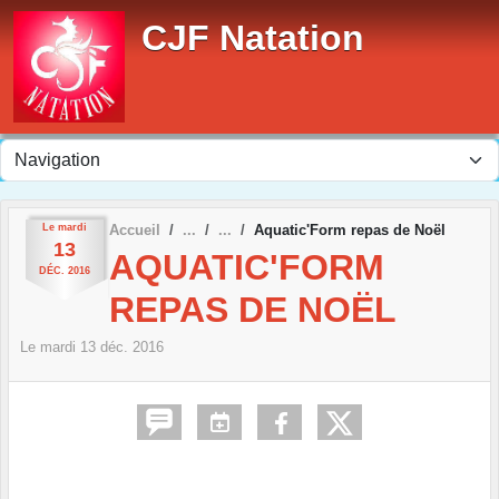
Panneau de gestion des cookies
CJF Natation
Le
mardi
Accueil
Aquatic'Form repas de Noël
13
AQUATIC'FORM
DÉC.
2016
REPAS DE NOËL
Le
mardi
13
déc.
2016