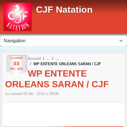
Panneau de gestion des cookies
CJF Natation
Le
samedi
Accueil
03
WP ENTENTE ORLEANS SARAN / CJF
DÉC.
2016
WP ENTENTE
ORLEANS SARAN / CJF
Le
samedi
03
déc.
2016
à 19h30