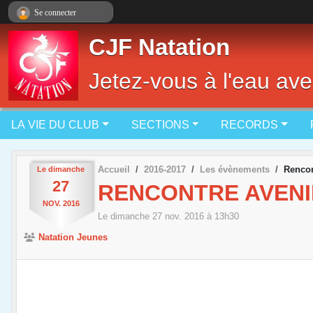
Panneau de gestion des cookies
Se connecter
CJF Natation
Jetez-vous à l'eau ave
LA VIE DU CLUB
SECTIONS
RECORDS
Accueil
2016-2017
Les évènements
Rencon
Le
dimanche
27
RENCONTRE AVENIR
NOV.
2016
Le
dimanche
27
nov.
2016
à 13h30
Natation Jeunes