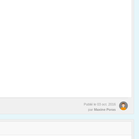
Publié le
03 oct. 2016
par
Maxine Poras