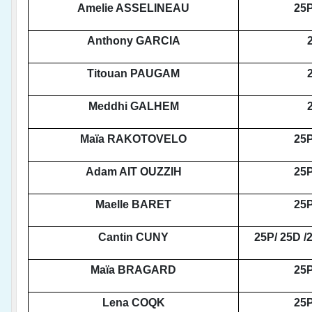
Amelie ASSELINEAU
25P
Anthony GARCIA
Titouan PAUGAM
Meddhi GALHEM
Maïa RAKOTOVELO
25P
Adam AIT OUZZIH
25P
Maelle BARET
25P
Cantin CUNY
25P/ 25D /
Maïa BRAGARD
25P
Lena COQK
25P