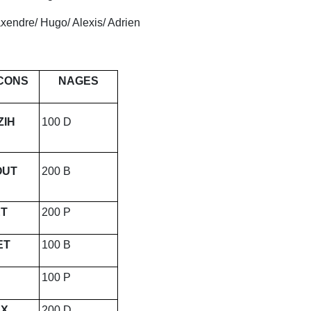
dre/ Hugo/ Alexis/ Adrien
CONS
NAGES
ZIH
100 D
OUT
200 B
ET
200 P
ET
100 B
100 P
UX
200 D