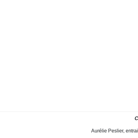
C
Aurélie Peslier, entr