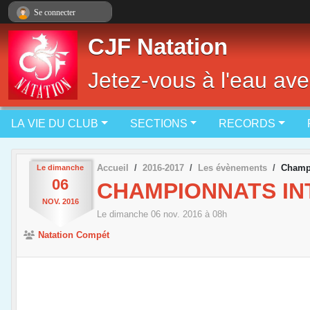
Panneau de gestion des cookies
Se connecter
CJF Natation
Jetez-vous à l'eau ave
LA VIE DU CLUB
SECTIONS
RECORDS
Accueil
2016-2017
Les évènements
Champi
Le
dimanche
06
CHAMPIONNATS INT
NOV.
2016
Le
dimanche
06
nov.
2016
à 08h
Natation Compét