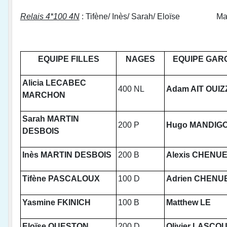
Relais 4*100 4N
: Tifène/ Inès/ Sarah/ Eloïse Maxen
EQUIPE FILLES
NAGES
EQUIPE GAR
Alicia LECABEC
400 NL
Adam AIT OUIZ
MARCHON
Sarah MARTIN
200 P
Hugo MANDIG
DESBOIS
Inès MARTIN DESBOIS
200 B
Alexis CHENU
Tifène PASCALOUX
100 D
Adrien CHENU
Yasmine FKINICH
100 B
Matthew LE
Eloïse QUESTON
200 D
Olivier LASCO