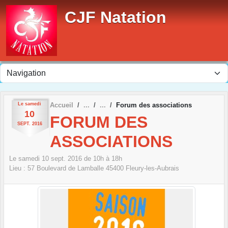
Panneau de gestion des cookies
CJF Natation
Le
samedi
Accueil
Forum des associations
10
FORUM DES
SEPT.
2016
ASSOCIATIONS
Le
samedi
10
sept.
2016
de 10h à 18h
Lieu :
57 Boulevard de Lamballe
45400
Fleury-les-Aubrais