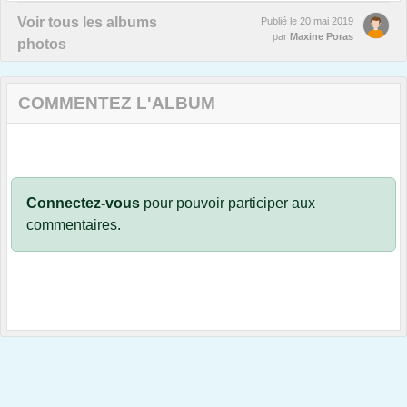
Voir tous les albums
Publié le
20 mai 2019
par
Maxine Poras
photos
COMMENTEZ L'ALBUM
Connectez-vous
pour pouvoir participer aux
commentaires.