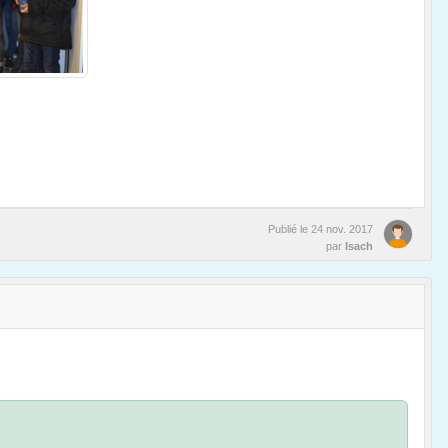
Publié le
24 nov. 2017
par
Isach