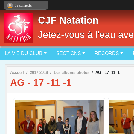
Panneau de gestion des cookies
Se connecter
CJF Natation
Jetez-vous à l'eau ave
LA VIE DU CLUB
SECTIONS
RECORDS
Accueil
2017-2018
Les albums photos
AG - 17 -11 -1
AG - 17 -11 -1