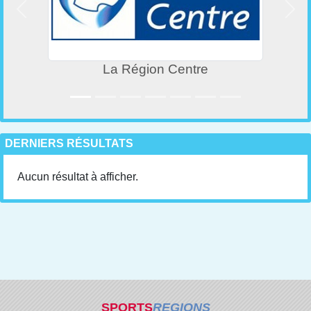
Précedent
Suiv
La Région Centre
DERNIERS RÉSULTATS
Aucun résultat à afficher.
SPORTS
REGIONS