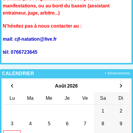
manifestations, ou au bord du bassin (assistant
entraineur, juge, arbitre...)
N'hésitez pas à nous contacter au :
mail: cjf-natation@live.fr
tél: 0766723645
CALENDRIER
+ d'évènements
Août 2026
Lu
Ma
Me
Je
Ve
Sa
Di
1
2
3
4
5
6
7
8
9