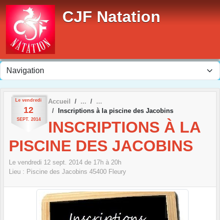
Panneau de gestion des cookies
CJF Natation
Le
vendredi
Accueil
12
Inscriptions à la piscine des Jacobins
SEPT.
2014
INSCRIPTIONS À LA
PISCINE DES JACOBINS
Le
vendredi
12
sept.
2014
de 17h à 20h
Lieu :
Piscine des Jacobins
45400
Fleury