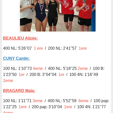
BEAULIEU Alizée:
400 NL: 5'26"07
1 ere
/ 200 NL: 2'41"57
1ere
CUNY Cantin:
100 NL: 1'10"73
4eme
/ 400 NL: 5'18"25
2eme
/ 100 B:
1'23"50
1er
/ 200 B: 3''04"04
1er
/ 100 4N: 1'16"49
2eme
BRAGARD Maïa:
100 NL: 1'11"71
3eme
/ 400 NL: 5'52"59
6eme
/ 100 pap:
1'22"25
1ere
/ 200 pap: 3'10"04
1ere
/ 100 4N: 1'21"77
4eme