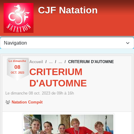
Panneau de gestion des cookies
CJF Natation
Le
dimanche
Accueil
CRITERIUM D'AUTOMNE
08
CRITERIUM
OCT.
2023
D'AUTOMNE
Le
dimanche
08
oct.
2023
de 09h à 16h
Natation Compét