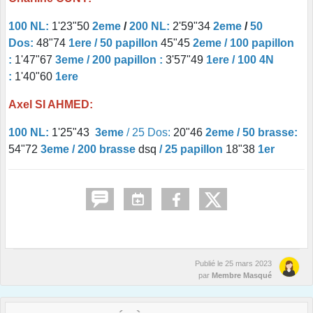
100 NL:
1'23"50
2eme
/
200 NL:
2'59"34
2eme
/
50
Dos:
48"74
1ere / 50 papillon
45"45
2eme / 100 papillon
:
1'47"67
3eme / 200 papillon :
3'57"49
1ere / 100 4N
:
1'40"60
1ere
Axel SI AHMED:
100 NL:
1'25"43
3eme
/ 25 Dos:
20"46
2eme / 50 brasse:
54"72
3eme / 200 brasse
dsq
/ 25 papillon
18"38
1er
Publié le
25 mars 2023
par
Membre Masqué