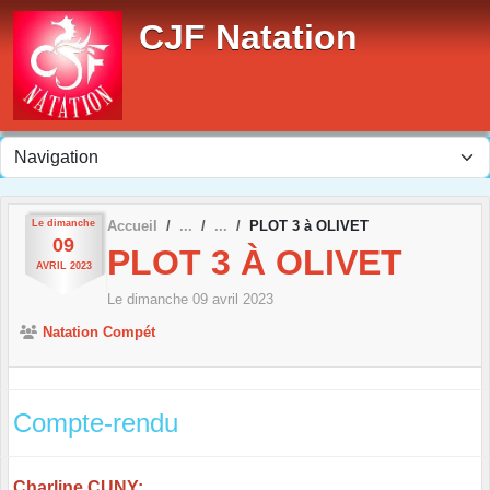
Panneau de gestion des cookies
CJF Natation
Le
dimanche
Accueil
PLOT 3 à OLIVET
09
PLOT 3 À OLIVET
AVRIL
2023
Le
dimanche
09
avril
2023
Natation Compét
Compte-rendu
Charline CUNY: