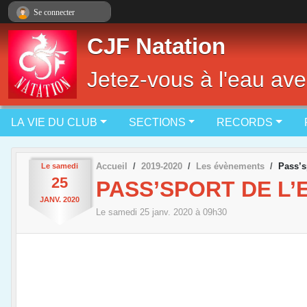
Panneau de gestion des cookies
Se connecter
CJF Natation
Jetez-vous à l'eau ave
LA VIE DU CLUB
SECTIONS
RECORDS
Accueil
2019-2020
Les évènements
Pass’s
Le
samedi
25
PASS’SPORT DE L’
JANV.
2020
Le
samedi
25
janv.
2020
à 09h30