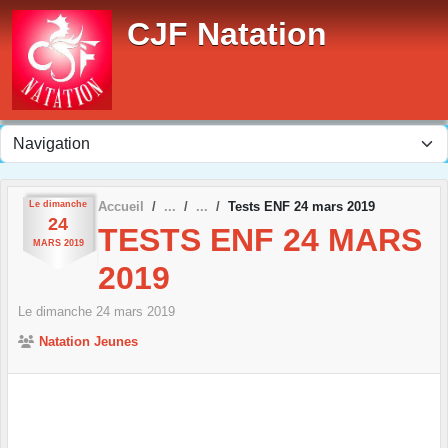
Panneau de gestion des cookies
CJF Natation
Le
dimanche
Accueil
Tests ENF 24 mars 2019
24
TESTS ENF 24 MARS
MARS
2019
2019
Le
dimanche
24
mars
2019
Natation Jeunes