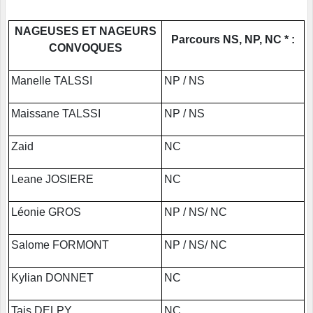
NAGEUSES ET NAGEURS
Parcours NS, NP, NC * :
CONVOQUES
Manelle TALSSI
NP / NS
Maissane TALSSI
NP / NS
Zaid
NC
Leane JOSIERE
NC
Léonie GROS
NP / NS/ NC
Salome FORMONT
NP / NS/ NC
Kylian DONNET
NC
Tais DELPY
NC