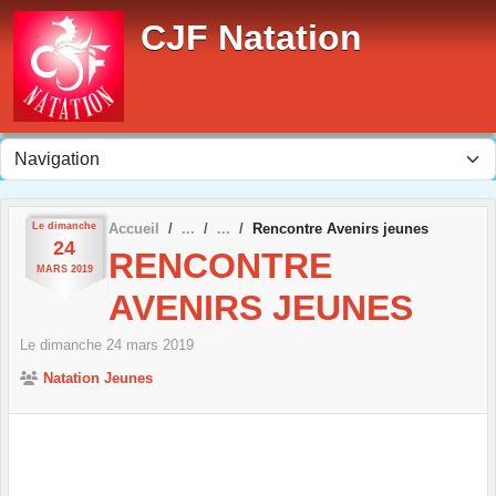
Panneau de gestion des cookies
CJF Natation
Le
dimanche
Accueil
Rencontre Avenirs jeunes
24
RENCONTRE
MARS
2019
AVENIRS JEUNES
Le
dimanche
24
mars
2019
Natation Jeunes