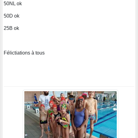
50NL ok
50D ok
25B ok
Félictiations à tous