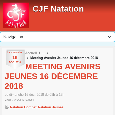
Panneau de gestion des cookies
CJF Natation
Le
dimanche
Accueil
16
Meeting Avenirs Jeunes 16 décembre 2018
DÉC.
2018
MEETING AVENIRS
JEUNES 16 DÉCEMBRE
2018
Le
dimanche
16
déc.
2018
de 08h à 18h
Lieu :
piscine
saran
Natation Compét
Natation Jeunes