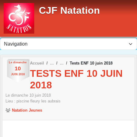
Panneau de gestion des cookies
CJF Natation
Le
dimanche
Accueil
Tests ENF 10 juin 2018
10
TESTS ENF 10 JUIN
JUIN
2018
2018
Le
dimanche
10
juin
2018
Lieu :
piscine
fleury les aubrais
Natation Jeunes