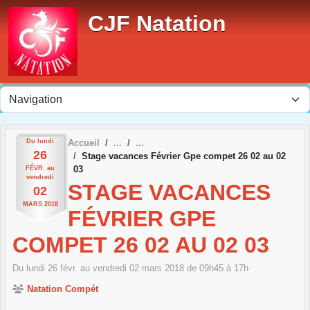
Panneau de gestion des cookies
CJF Natation
Du
lundi
Accueil
26
Stage vacances Février Gpe compet 26 02 au 02
03
FÉVR.
au
vendredi
STAGE VACANCES
02
MARS
2018
FÉVRIER GPE
COMPET 26 02 AU 02 03
Du
lundi
26
févr.
au
vendredi
02
mars
2018
de 09h45 à 17h
Natation Compét