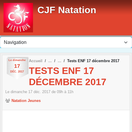
Panneau de gestion des cookies
CJF Natation
Le
dimanche
Accueil
Tests ENF 17 décembre 2017
17
TESTS ENF 17
DÉC.
2017
DÉCEMBRE 2017
Le
dimanche
17
déc.
2017
de 09h à 11h
Natation Jeunes