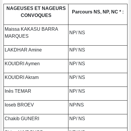
NAGEUSES ET NAGEURS
Parcours NS, NP, NC * :
CONVOQUES
Maissa KAKASU BARRA
NP/ NS
MARQUES
LAKDHAR Amine
NP/ NS
KOUIDRI Aymen
NP/ NS
KOUIDRI Akram
NP/ NS
Inès TEMAR
NP/ NS
Ioseb BROEV
NP/NS
Chakib GUNERI
NP/ NS