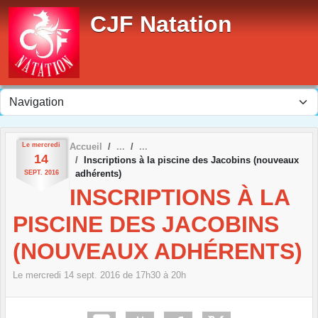
Panneau de gestion des cookies
CJF Natation
Le
mercredi
Accueil
14
Inscriptions à la piscine des Jacobins (nouveaux
adhérents)
SEPT.
2016
INSCRIPTIONS À LA
PISCINE DES JACOBINS
(NOUVEAUX ADHÉRENTS)
Le
mercredi
14
sept.
2016
de 17h30 à 20h