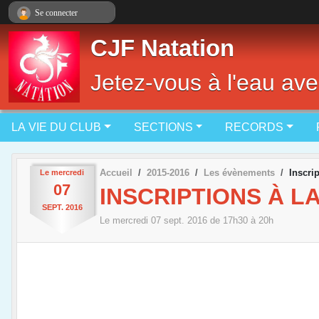
Panneau de gestion des cookies
Se connecter
CJF Natation
Jetez-vous à l'eau ave
LA VIE DU CLUB
SECTIONS
RECORDS
Accueil
2015-2016
Les évènements
Inscri
Le
mercredi
07
INSCRIPTIONS À L
SEPT.
2016
Le
mercredi
07
sept.
2016
de 17h30 à 20h