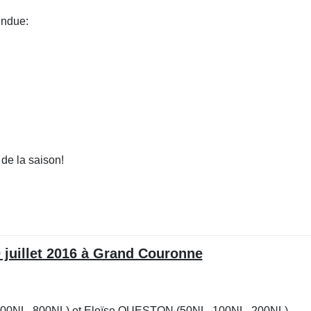
endue:
de la saison!
0 juillet 2016 à Grand Couronne
400NL, 800NL) et Eloïse QUESTON (50NL, 100NL, 200NL)