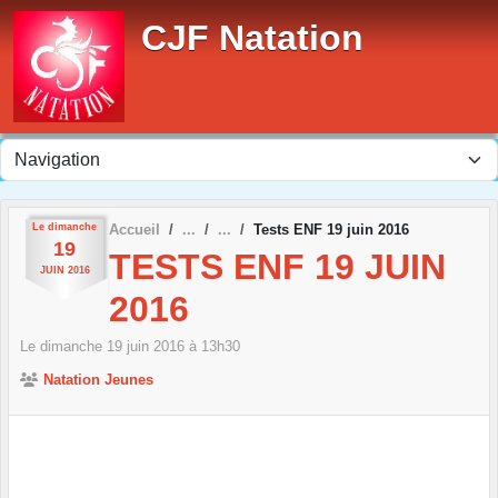
Panneau de gestion des cookies
CJF Natation
Le
dimanche
Accueil
Tests ENF 19 juin 2016
19
TESTS ENF 19 JUIN
JUIN
2016
2016
Le
dimanche
19
juin
2016
à 13h30
Natation Jeunes