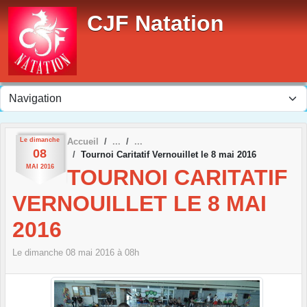
Panneau de gestion des cookies
CJF Natation
Le
dimanche
Accueil
08
Tournoi Caritatif Vernouillet le 8 mai 2016
MAI
2016
TOURNOI CARITATIF
VERNOUILLET LE 8 MAI
2016
Le
dimanche
08
mai
2016
à 08h