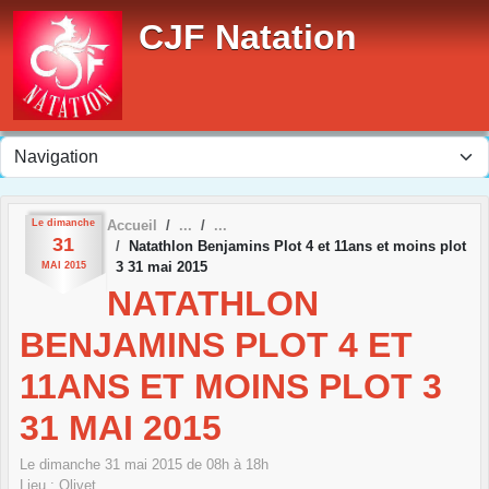
Panneau de gestion des cookies
CJF Natation
Le
dimanche
Accueil
31
Natathlon Benjamins Plot 4 et 11ans et moins plot
3 31 mai 2015
MAI
2015
NATATHLON
BENJAMINS PLOT 4 ET
11ANS ET MOINS PLOT 3
31 MAI 2015
Le
dimanche
31
mai
2015
de 08h à 18h
Lieu :
Olivet