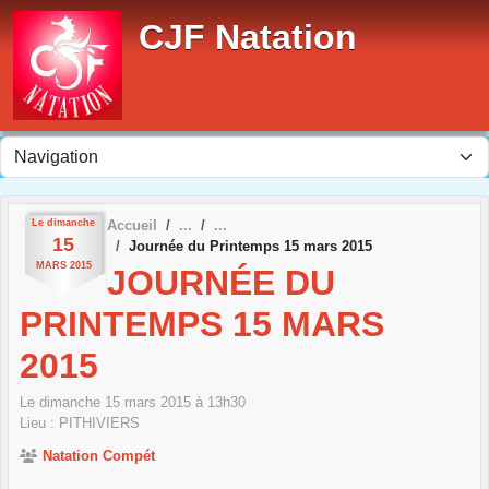
Panneau de gestion des cookies
CJF Natation
Le
dimanche
Accueil
15
Journée du Printemps 15 mars 2015
MARS
2015
JOURNÉE DU
PRINTEMPS 15 MARS
2015
Le
dimanche
15
mars
2015
à 13h30
Lieu :
PITHIVIERS
Natation Compét