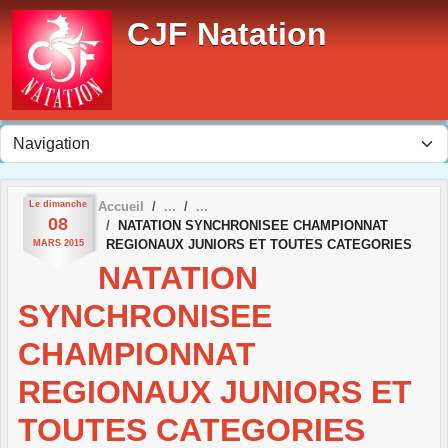
Panneau de gestion des cookies
CJF Natation
Le
dimanche
Accueil
08
NATATION SYNCHRONISEE CHAMPIONNAT
REGIONAUX JUNIORS ET TOUTES CATEGORIES
MARS
2015
NATATION
SYNCHRONISEE
CHAMPIONNAT
REGIONAUX JUNIORS ET
TOUTES CATEGORIES