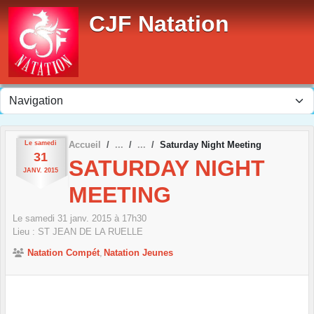
Panneau de gestion des cookies
CJF Natation
Le
samedi
Accueil
Saturday Night Meeting
31
SATURDAY NIGHT
JANV.
2015
MEETING
Le
samedi
31
janv.
2015
à 17h30
Lieu :
ST JEAN DE LA RUELLE
Natation Compét
Natation Jeunes