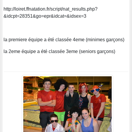
http://loiret.ffnatation.fr/script/nat_results.php?
&idcpt=28351&go=epr&idcat=&idsex=3
la premiere équipe a été classée 4eme (minimes garçons)
la 2eme équipe a été classée 3eme (seniors garçons)