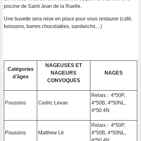
piscine de Saint Jean de la Ruelle.
Une buvette sera mise en place pour vous restaurer (café,
boissons, barres chocolatées, sandwichs…)
NAGEUSES ET
Catégories
NAGEURS
NAGES
d’âges
CONVOQUES
Relais : 4*50P,
Poussins
Cedric Levan
4*50B, 4*50NL,
4*50 4N
Relais : 4*50P,
Poussins
Matthew Lé
4*50B, 4*50NL,
4*50 4N