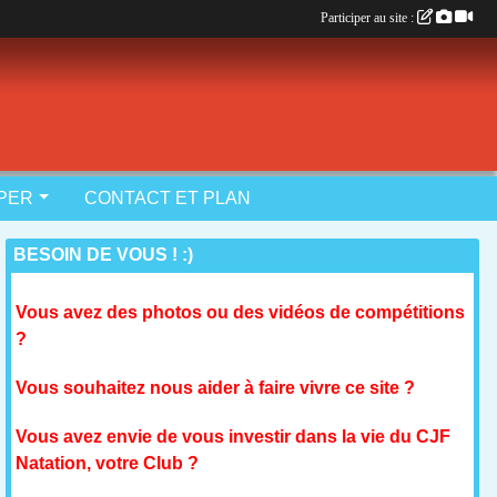
Participer au site :
IPER
CONTACT ET PLAN
BESOIN DE VOUS ! :)
Vous avez des photos ou des vidéos de compétitions
?
Vous souhaitez nous aider à faire vivre ce site ?
Vous avez envie de vous investir dans la vie du CJF
Natation, votre Club ?