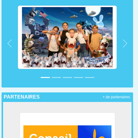
Précedent
Suiva
PARTENAIRES
+ de partenaires