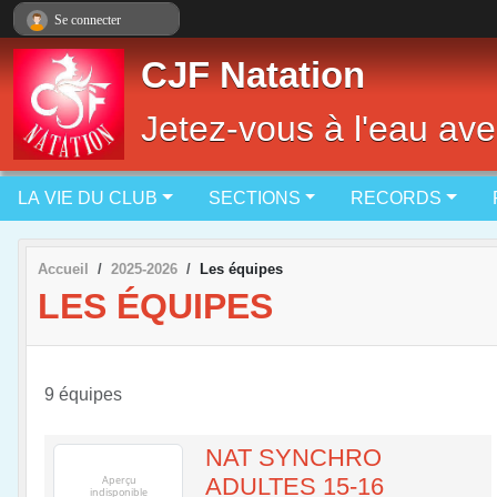
Panneau de gestion des cookies
Se connecter
CJF Natation
Jetez-vous à l'eau ave
LA VIE DU CLUB
SECTIONS
RECORDS
Accueil
2025-2026
Les équipes
LES ÉQUIPES
9 équipes
NAT SYNCHRO
ADULTES 15-16