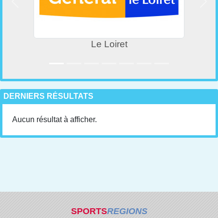
Précedent
Suiv
Le Loiret
DERNIERS RÉSULTATS
Aucun résultat à afficher.
SPORTS
REGIONS