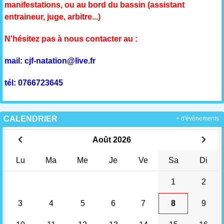
manifestations, ou au bord du bassin (assistant
entraineur, juge, arbitre...)
N'hésitez pas à nous contacter au :
mail: cjf-natation@live.fr
tél: 0766723645
CALENDRIER
+ d'évènements
Août 2026
Lu
Ma
Me
Je
Ve
Sa
Di
1
2
3
4
5
6
7
8
9