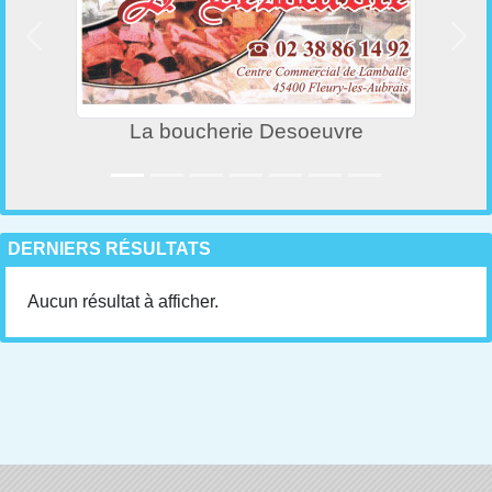
Précedent
Suiv
La boucherie Desoeuvre
DERNIERS RÉSULTATS
Aucun résultat à afficher.