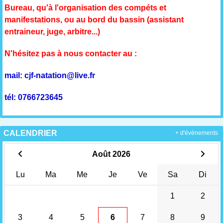
Bureau, qu'à l'organisation des compéts et
manifestations, ou au bord du bassin (assistant
entraineur, juge, arbitre...)
N'hésitez pas à nous contacter au :
mail: cjf-natation@live.fr
tél: 0766723645
CALENDRIER
+ d'évènements
Août 2026
Lu
Ma
Me
Je
Ve
Sa
Di
1
2
3
4
5
6
7
8
9